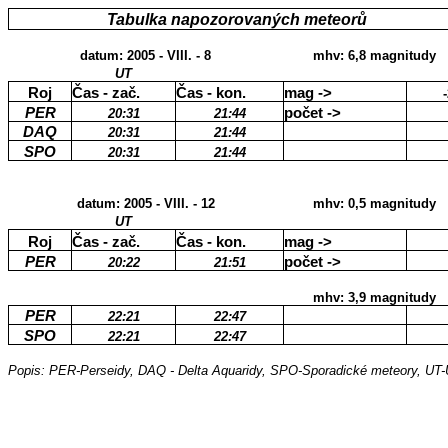
Tabulka napozorovaných meteorů
datum: 2005 - VIII. - 8
mhv: 6,8 magnitudy
UT
Roj
Čas - zač.
Čas - kon.
mag ->
PER
počet ->
20:31
21:44
DAQ
20:31
21:44
SPO
20:31
21:44
datum: 2005 - VIII. - 12
mhv: 0,5 magnitudy
UT
Roj
Čas - zač.
Čas - kon.
mag ->
PER
počet ->
20:22
21:51
mhv: 3,9 magnitudy
PER
22:21
22:47
SPO
22:21
22:47
Popis: PER-Perseidy, DAQ - Delta Aquaridy, SPO-Sporadické meteory, UT-