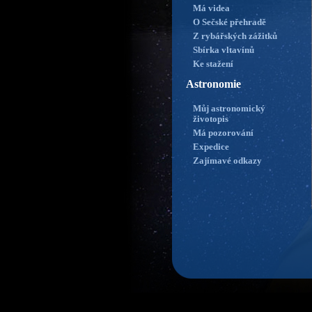
Má videa
O Sečské přehradě
Z rybářských zážitků
Sbírka vltavínů
Ke stažení
Astronomie
Můj astronomický
životopis
Má pozorování
Expedice
Zajímavé odkazy