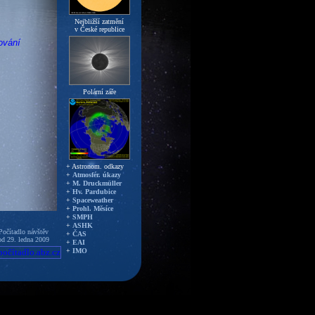
Nejbližší zatmění
v České republice
ování
Polární záře
+ Astronom. odkazy
+
Atmosfér. úkazy
+
M. Druckmüller
+
Hv. Pardubice
+
Spaceweather
+
Prohl. Měsíce
+
SMPH
+
ASHK
Počítadlo návštěv
+
ČAS
od 29. ledna 2009
+
EAI
+
IMO