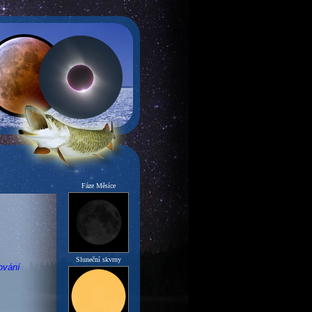
Fáze Měsíce
Sluneční skvrny
ování