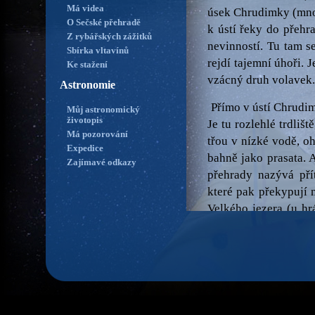
Má videa
úsek Chrudimky (mno
O Sečské přehradě
k ústí řeky do přehr
Z rybářských zážitků
nevinností. Tu tam se
Sbírka vltavínů
rejdí tajemní úhoři. J
Ke stažení
vzácný druh volavek.
Astronomie
Přímo v ústí Chrudim
Můj astronomický
životopis
Je tu rozlehlé trdliš
Má pozorování
třou v nízké vodě, oh
Expedice
bahně jako prasata. A
Zajímavé odkazy
přehrady nazývá přít
které pak překypují
Velkého jezera (u h
na muldách (třech h
přítoku po směru tok
právě u přítoku, kde
oblasti - do trdliště.
hladinu vody a klasi
sobě znát. Nejkrásněj