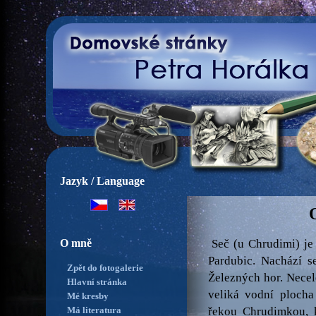
Jazyk / Language
O mně
Seč (u Chrudimi) j
Pardubic. Nachází s
Zpět do fotogalerie
Železných hor. Necel
Hlavní stránka
veliká vodní plocha
Mé kresby
Má literatura
řekou Chrudimkou, 