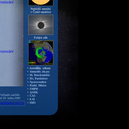
zorování
Nejbližší zatmění
v České republice
Polární záře
zorování
+ Astronom. odkazy
+
Atmosfér. úkazy
+
M. Druckmüller
+
Hv. Pardubice
+
Spaceweather
+
Prohl. Měsíce
+
SMPH
zorování
+
ASHK
Počítadlo návštěv
+
ČAS
od 29. ledna 2009
+
EAI
+
IMO