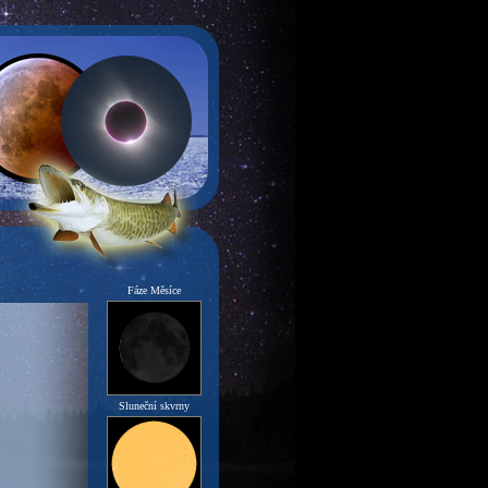
Fáze Měsíce
Sluneční skvrny