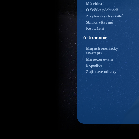
Má videa
O Sečské přehradě
Z rybářských zážitků
Sbírka vltavínů
Ke stažení
Astronomie
Můj astronomický
životopis
Má pozorování
Expedice
Zajímavé odkazy