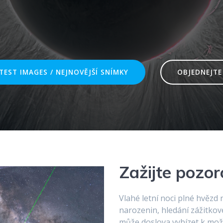
TEST IMAGES / NEJNOVĚJŠÍ SNÍMKY
OBJEDNEJTE S
Zažijte pozor
Vlahé letní noci plné hvězd
narozenin, hledání zážitkov
může doslova vybízet k mo