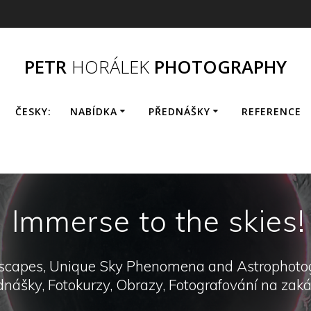
PETR
HORÁLEK
PHOTOGRAPHY
ČESKY:
NABÍDKA
PŘEDNÁŠKY
REFERENCE
Immerse to the skies!
scapes, Unique Sky Phenomena and Astrophoto
dnášky, Fotokurzy, Obrazy, Fotografování na zakáz