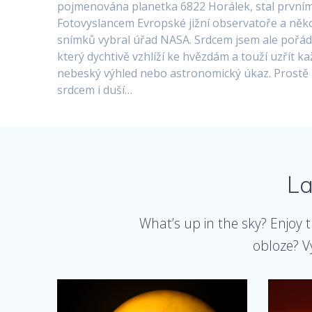
pojmenována planetka 6822 Horálek, stal první
Fotovyslancem Evropské jižní observatoře a něk
snímků vybral úřad NASA. Srdcem jsem ale pořád 
který dychtivě vzhlíží ke hvězdám a touží uzřít k
nebeský výhled nebo astronomický úkaz. Prostě
srdcem i duší…
La
What’s up in the sky? Enjoy 
obloze? Vy