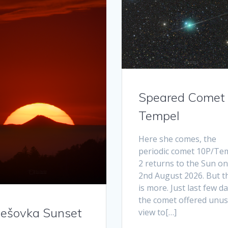
Speared Comet
Tempel
Here she comes, the
periodic comet 10P/Te
2 returns to the Sun on
2nd August 2026. But t
is more. Just last few da
the comet offered unus
lešovka Sunset
view to[…]