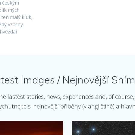
m českým
olik mých
ten malý kluk,
aždý vzácný
 hvězdář
test Images / Nejnovější Sní
the lastest stories, news, experiences and, of cour
chutnejte si nejnovější příběhy (v angličtině) a hla