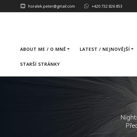
Skip
horalek.peter@gmail.com
+420 732 826 853
to
content
ABOUT ME / O MNĚ
LATEST / NEJNOVĚJŠÍ
STARŠÍ STRÁNKY
Night
Pře