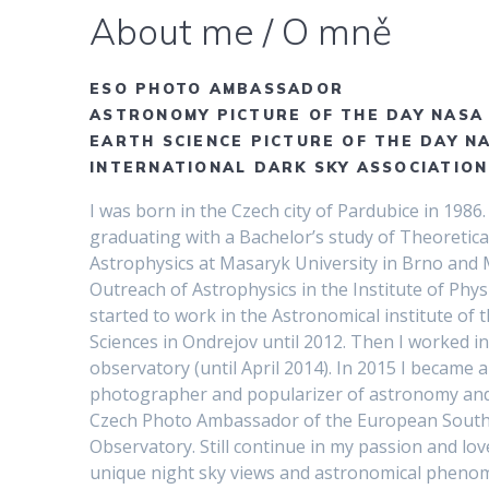
About me / O mně
ESO PHOTO AMBASSADOR
ASTRONOMY PICTURE OF THE DAY NASA
EARTH SCIENCE PICTURE OF THE DAY N
INTERNATIONAL DARK SKY ASSOCIATION
I was born in the Czech city of Pardubice in 1986.
graduating with a Bachelor’s study of Theoretica
Astrophysics at Masaryk University in Brno and 
Outreach of Astrophysics in the Institute of Physi
started to work in the Astronomical institute of
Sciences in Ondrejov until 2012. Then I worked i
observatory (until April 2014). In 2015 I became 
photographer and popularizer of astronomy and 
Czech Photo Ambassador of the European Sout
Observatory. Still continue in my passion and love
unique night sky views and astronomical pheno