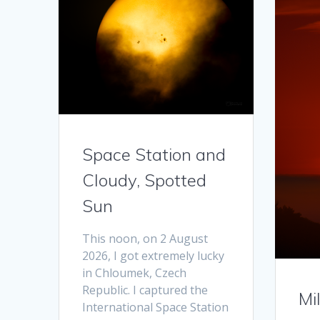
Space Station and
Cloudy, Spotted
Sun
This noon, on 2 August
2026, I got extremely lucky
in Chloumek, Czech
Republic. I captured the
Mi
International Space Station