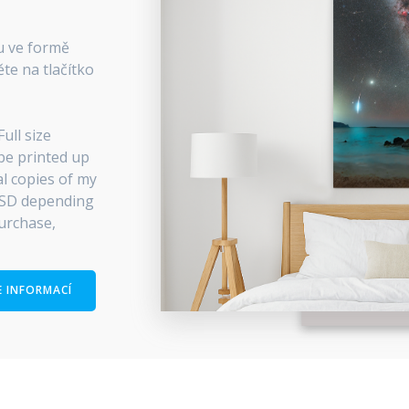
ou ve formě
te na tlačítko
ull size
 be printed up
tal copies of my
 USD depending
purchase,
E INFORMACÍ