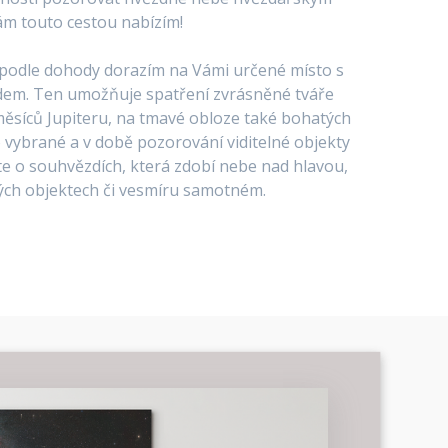
ám touto cestou nabízím!
 podle dohody dorazím na Vámi určené místo s
dem. Ten umožňuje spatření zvrásněné tváře
měsíců Jupiteru, na tmavé obloze také bohatých
vybrané a v době pozorování viditelné objekty
e o souhvězdích, která zdobí nebe nad hlavou,
ých objektech či vesmíru samotném.