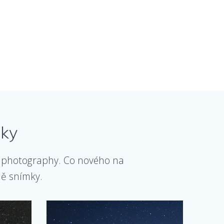
mky
se, photography. Co nového na
vně snímky.