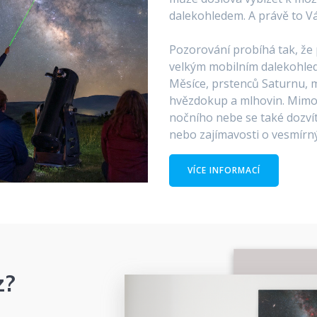
dalekohledem. A právě to V
Pozorování probíhá tak, že
velkým mobilním dalekohle
Měsíce, prstenců Saturnu, 
hvězdokup a mlhovin. Mimo 
nočního nebe se také dozvít
nebo zajímavosti o vesmírn
VÍCE INFORMACÍ
z?