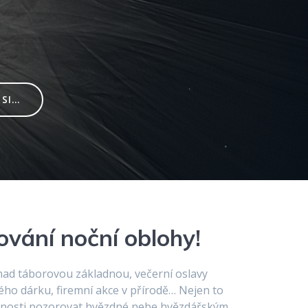
I...
ování noční oblohy!
 nad táborovou základnou, večerní oslavy
ého dárku, firemní akce v přírodě… Nejen to
žnosti pozorovat hvězdné nebe hvězdářským