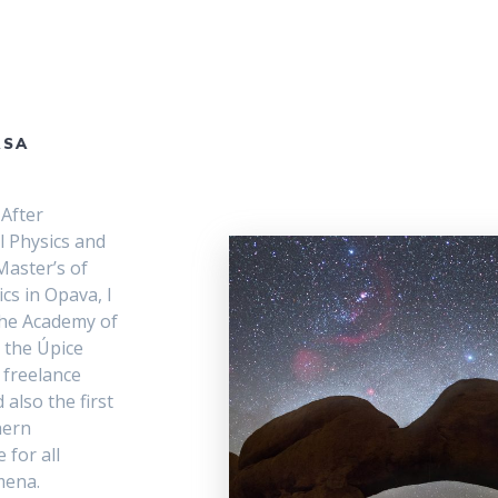
ASA
 After
l Physics and
Master’s of
cs in Opava, I
 the Academy of
n the Úpice
a freelance
also the first
hern
 for all
mena.