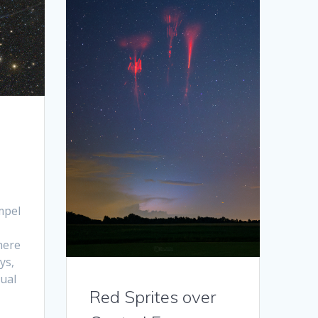
mpel
here
ys,
ual
Red Sprites over