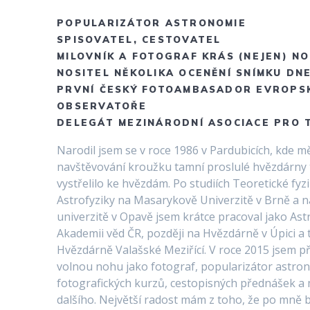
POPULARIZÁTOR ASTRONOMIE
SPISOVATEL, CESTOVATEL
MILOVNÍK A FOTOGRAF KRÁS (NEJEN) N
NOSITEL NĚKOLIKA OCENĚNÍ SNÍMKU DN
PRVNÍ ČESKÝ FOTOAMBASADOR EVROPSK
OBSERVATOŘE
DELEGÁT MEZINÁRODNÍ ASOCIACE PRO 
Narodil jsem se v roce 1986 v Pardubicích, kde m
navštěvování kroužku tamní proslulé hvězdárny
vystřelilo ke hvězdám. Po studiích Teoretické fyzi
Astrofyziky na Masarykově Univerzitě v Brně a n
univerzitě v Opavě jsem krátce pracoval jako As
Akademii věd ČR, později na Hvězdárně v Úpici a 
Hvězdárně Valašské Meziřící. V roce 2015 jsem p
volnou nohu jako fotograf, popularizátor astron
fotografických kurzů, cestopisných přednášek 
dalšího. Největší radost mám z toho, že po mně 