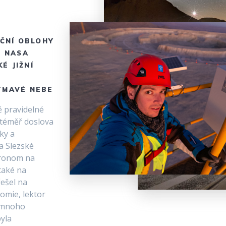
OČNÍ OBLOHY
E NASA
É JIŽNÍ
TMAVÉ NEBE
ě pravidelné
 téměř doslova
ky a
a Slezské
tronom na
také na
řešel na
omie, lektor
a mnoho
byla